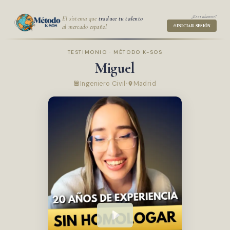
¿Eres alumno?
El sistema que
traduce tu talento
al mercado español
INICIAR SESIÓN
TESTIMONIO · MÉTODO K-SOS
Miguel
Ingeniero Civil
Madrid