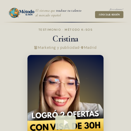
¿Eres alumno?
El sistema que
traduce tu talento
al mercado español
INICIAR SESIÓN
TESTIMONIO · MÉTODO K-SOS
Cristina
Marketing y publicidad
Madrid