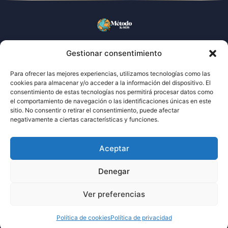
El sistema que
traduce tu talento
al mercado español
Gestionar consentimiento
Para ofrecer las mejores experiencias, utilizamos tecnologías como las
cookies para almacenar y/o acceder a la información del dispositivo. El
consentimiento de estas tecnologías nos permitirá procesar datos como
el comportamiento de navegación o las identificaciones únicas en este
sitio. No consentir o retirar el consentimiento, puede afectar
ACCESOS
negativamente a ciertas características y funciones.
Preguntas frecuentes
Testimonios
LEGAL
Aceptar
Política de cookies
Política de privacidad
CONTACTO
Denegar
contacto@metodoksos.com
+34 624 19 34 52
Ver preferencias
MÉTODO K-SOS
© 2026
Todos los derechos reservados
Política de cookies
Política de privacidad