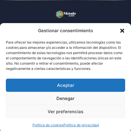
El sistema que
traduce tu talento
al mercado español
Gestionar consentimiento
Para ofrecer las mejores experiencias, utilizamos tecnologías como las
cookies para almacenar y/o acceder a la información del dispositivo. El
consentimiento de estas tecnologías nos permitirá procesar datos como
el comportamiento de navegación o las identificaciones únicas en este
sitio. No consentir o retirar el consentimiento, puede afectar
ACCESOS
negativamente a ciertas características y funciones.
Preguntas frecuentes
Testimonios
LEGAL
Aceptar
Política de cookies
Política de privacidad
CONTACTO
Denegar
contacto@metodoksos.com
+34 624 19 34 52
Ver preferencias
MÉTODO K-SOS
© 2026
Todos los derechos reservados
Política de cookies
Política de privacidad