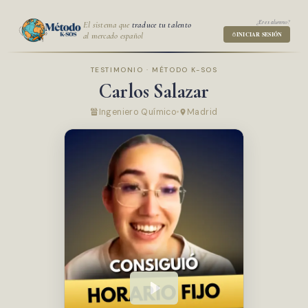
¿Eres alumno?
El sistema que
traduce tu talento
al mercado español
INICIAR SESIÓN
TESTIMONIO · MÉTODO K-SOS
Carlos Salazar
Ingeniero Químico
Madrid