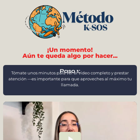
¡Un momento!
Aún te queda algo por hacer...
Paso 1:
Tómate unos minutos para ver el vídeo completo y prestar
atención —es importante para que aproveches al máximo tu
llamada.