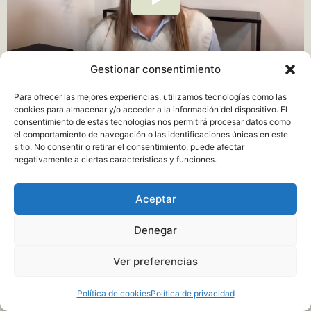
Gestionar consentimiento
Para ofrecer las mejores experiencias, utilizamos tecnologías como las
Paso 2:
cookies para almacenar y/o acceder a la información del dispositivo. El
Responde estas preguntas, solo te tomará un minuto y te ayudará a
consentimiento de estas tecnologías nos permitirá procesar datos como
sacar más provecho de tu llamada.
el comportamiento de navegación o las identificaciones únicas en este
sitio. No consentir o retirar el consentimiento, puede afectar
negativamente a ciertas características y funciones.
Completar formulario
Aceptar
Denegar
Ver preferencias
Política de cookies
Política de privacidad