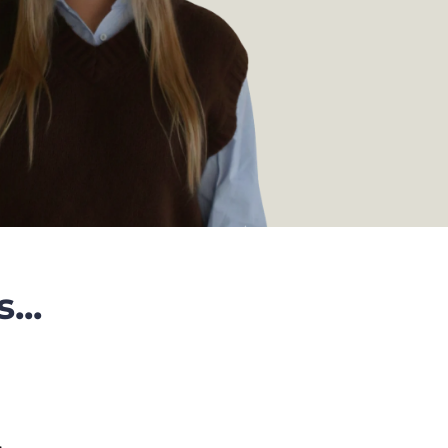
...
.